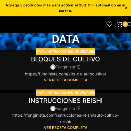
Agregá 3 productos más para activar el 20% OFF automático en el
Skip to navigation
×
carrito.
Skip to main content
0
DATA
Home
/
Blog
DATA
,
INSTRUCCIONES
,
NOVEDADES
BLOQUES DE CULTIVO
Funginista
https://funginista.com/kits-de-autocultivo/
VER RECETA COMPLETA
DATA
,
INSTRUCCIONES
,
NOVEDADES
INSTRUCCIONES REISHI
Funginista
https://funginista.com/instrucciones-reishi/auto-cultivo-
reishi/
VER RECETA COMPLETA