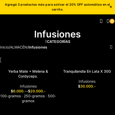
Agregá 3 productos más para activar el 20% OFF automático en el
Skip to navigation
×
carrito.
Skip to main content
0
Infusiones
CATEGORÍAS
Inicio
/
ALMACÉN
/
Infusiones
Yerba Mate + Melena &
Tranquilandia En Lata X 30G
Cordyceps.
Infusiones
Infusiones
$
30.000.-
$
6.000.-
-
$
20.000.-
AÑADIR AL CARRITO
100-gramos · 250-gramos · 500-
gramos
ELEGIR TAMAÑO