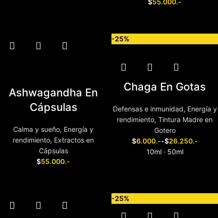
$
55.000.-
Elegir tamaño
Añadir al carrito
-25%
Chaga En Gotas
Ashwagandha En
Cápsulas
Defensas e inmunidad
,
Energía y
rendimiento
,
Tintura Madre en
Calma y sueño
,
Energía y
Gotero
rendimiento
,
Extractos en
$
6.000.-
-
$
26.250.-
Cápsulas
10ml · 50ml
$
55.000.-
Añadir al carrito
Elegir tamaño
-25%