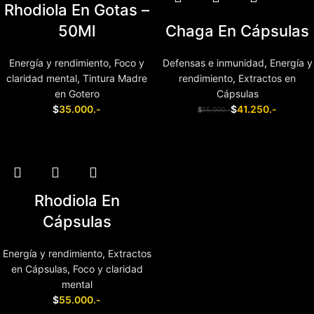
Rhodiola En Gotas –
50Ml
Chaga En Cápsulas
Energía y rendimiento
,
Foco y
Defensas e inmunidad
,
Energía y
claridad mental
,
Tintura Madre
rendimiento
,
Extractos en
en Gotero
Cápsulas
$
35.000.-
$
41.250.-
$
55.000.-
Añadir al carrito
Añadir al carrito
Rhodiola En
Cápsulas
Energía y rendimiento
,
Extractos
en Cápsulas
,
Foco y claridad
mental
$
55.000.-